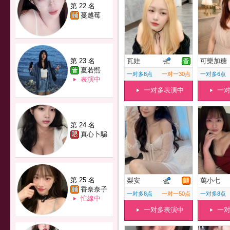
第 22 名
蔓越莓
第 23 名
瓦娃
可樂加糖
夏若熙
一对多8点
一对一30点
一对多6点
表演中
一对多表演中
一
第 24 名
真心卜騙
第 25 名
梨安
萬小七
香奈奈子
一对多8点
一对一50点
一对多8点
忙線中
一对多表演中
一