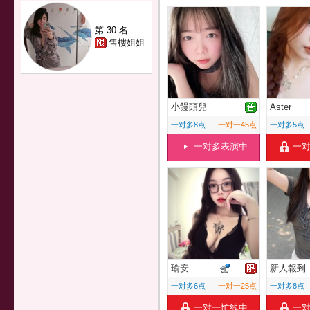
第 30 名
售樓姐姐
小饅頭兒
Aster
一对多8点
一对一45点
一对多5点
一对多表演中
一
瑜安
新人報到
一对多6点
一对一25点
一对多8点
一对一忙线中
一