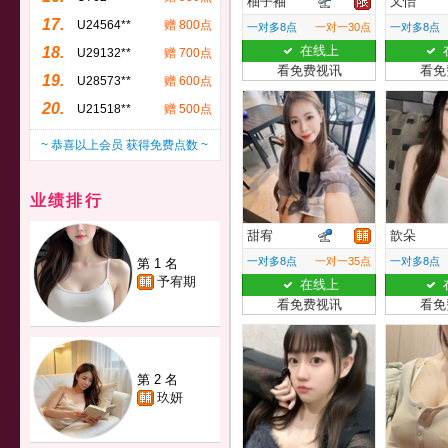
柚子袖
又怡
17.
U24564**
赠 800点
一对多8点
一对一30点
一对多8点
在线上
18.
U29132**
赠 700点
看免费视讯
看免
19.
U28573**
赠 600点
20.
U21518**
赠 500点
~ 恭喜以上会员 获得免费点数 ~
业绩排行
甜宥
歆朵
一对多8点
一对一35点
一对多8点
第 1 名
予宥期
在线上
看免费视讯
看免
第 2 名
玖妍