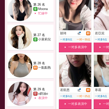
第 26 名
Moona
忙線中
穎琦
若亞泥
第 27 名
小茉莉兒
一对多8点
一对一30点
一对多8点
一对多表演中
一
第 28 名
一點點熟
第 29 名
若凱恩
寒霜
o奶油o
一对多6点
一对一25点
一对多8点
表演中
一对多表演中
一