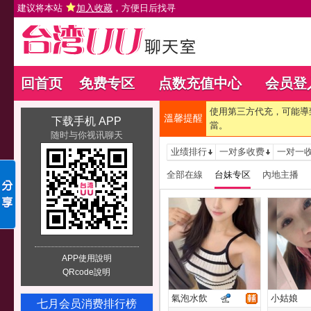
建议将本站
加入收藏
，方便日后找寻
回首页
免费专区
点数充值中心
会员登
使用第三方代充，可能導
溫馨提醒
下载手机 APP
當。
随时与你视讯聊天
业绩排行
一对多收费
一对一
全部在線
台妹专区
內地主播
APP使用說明
QRcode說明
氣泡水飲
小姑娘
七月会员消费排行榜