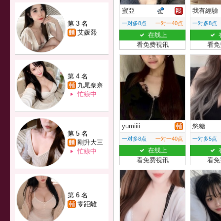
蜜亞
我有經驗
第 3 名
一对多8点
一对一40点
一对多8点
艾媛熙
在线上
看免费视讯
看免
第 4 名
九尾奈奈
忙線中
yumiiii
悠糖
第 5 名
一对多8点
一对一40点
一对多5点
剛升大三
在线上
忙線中
看免费视讯
看免
第 6 名
零距離