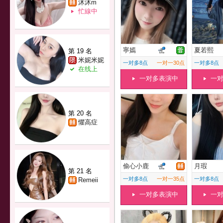
沐沐m
忙線中
寧嫣
夏若熙
第 19 名
米妮米妮
一对多8点
一对一30点
一对多8点
在线上
一对多表演中
一
第 20 名
懼高症
偷心小鹿
月瑕
第 21 名
一对多8点
一对一35点
一对多8点
Remeii
一对多表演中
一