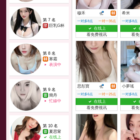
穆禾
希米
第 7 名
一对多8点
一对一35点
一对多8点
巨乳G杯
在线上
看免费视讯
看免
第 8 名
寒霜
表演中
思彤寶
小夢瑤
第 9 名
一对多6点
一对一25点
一对多8点
簡丹
忙線中
在线上
看免费视讯
看免
第 10 名
夏思甯
在线上