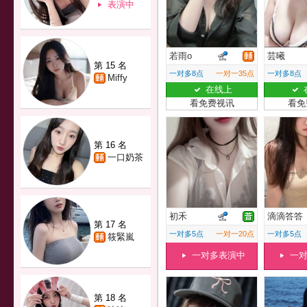
表演中
若雨o
芸曦
第 15 名
一对多8点
一对一35点
一对多8点
Miffy
在线上
看免费视讯
看免
第 16 名
一口奶茶
初禾
滴滴答答
第 17 名
一对多5点
一对一20点
一对多5点
筱緊嵐
一对多表演中
一
第 18 名