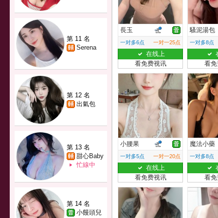
長玉
騷泥湯包
第 11 名
一对多6点
一对一25点
一对多8点
Serena
在线上
看免费视讯
看免
第 12 名
出氣包
小腰果
魔法小藥
第 13 名
甜心Baby
一对多5点
一对一20点
一对多8点
忙線中
在线上
看免费视讯
看免
第 14 名
小饅頭兒